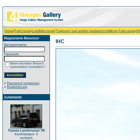
Home
/
Fahrzeuge
/
Landfahrzeuge
/
Traktoren und andere landwirtschaftliche Fahrzeuge
/
IH
Registrierte Benutzer
IHC
Benutzername:
Passwort:
Beim nächsten Besuch
automatisch anmelden?
»
Password vergessen
»
Registrierung
Zufallsbild
Toyota Landcruiser V8
Kommentare: 0
rezbach