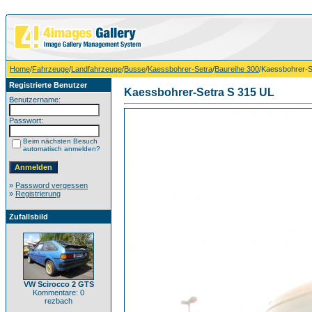
Home
/
Fahrzeuge
/
Landfahrzeuge
/
Busse
/
Kaessbohrer-Setra
/
Baureihe 300
/Kaessbohrer-S
Registrierte Benutzer
Kaessbohrer-Setra S 315 UL
Benutzername:
Passwort:
Beim nächsten Besuch
automatisch anmelden?
»
Password vergessen
»
Registrierung
Zufallsbild
VW Scirocco 2 GTS
Kommentare: 0
rezbach