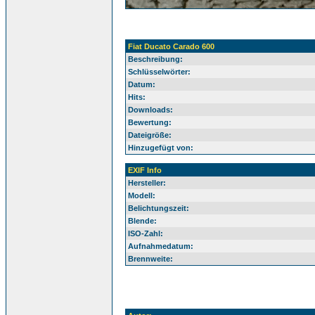
Fiat Ducato Carado 600
Beschreibung:
Schlüsselwörter:
Datum:
Hits:
Downloads:
Bewertung:
Dateigröße:
Hinzugefügt von:
EXIF Info
Hersteller:
Modell:
Belichtungszeit:
Blende:
ISO-Zahl:
Aufnahmedatum:
Brennweite: