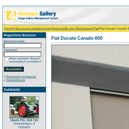
Home
/
Fahrzeuge
/
Landfahrzeuge
/
Wohnmobile und Wohnwagen
/
Fiat
/Fiat Ducato Carado 
Registrierte Benutzer
Fiat Ducato Carado 600
Benutzername:
Passwort:
Beim nächsten Besuch
automatisch anmelden?
»
Password vergessen
»
Registrierung
Zufallsbild
Deutz F1L 514 / 51
Kommentare: 0
rezbach