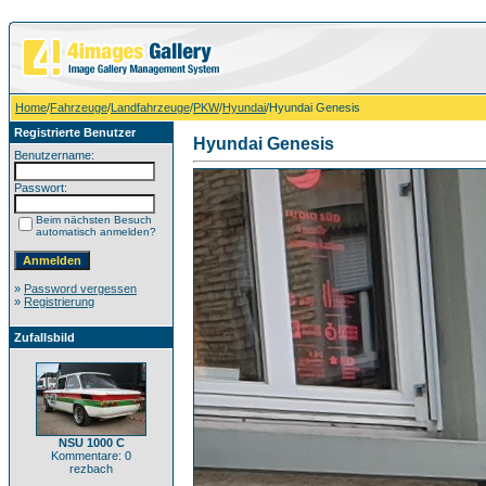
Home
/
Fahrzeuge
/
Landfahrzeuge
/
PKW
/
Hyundai
/Hyundai Genesis
Registrierte Benutzer
Hyundai Genesis
Benutzername:
Passwort:
Beim nächsten Besuch
automatisch anmelden?
»
Password vergessen
»
Registrierung
Zufallsbild
NSU 1000 C
Kommentare: 0
rezbach