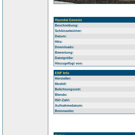
Hyundai Genesis
Beschreibung:
Schlüsselwörter:
Datum:
Hits:
Downloads:
Bewertung:
Dateigröße:
Hinzugefügt von:
EXIF Info
Hersteller:
Modell:
Belichtungszeit:
Blende:
ISO-Zahl:
Aufnahmedatum:
Brennweite: