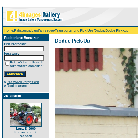
Home
/
Fahrzeuge
/
Landfahrzeuge
/
Transporter und Pick Ups
/
Dodge
/Dodge Pick-Up
Registrierte Benutzer
Dodge Pick-Up
Benutzername:
Passwort:
Beim nächsten Besuch
automatisch anmelden?
»
Password vergessen
»
Registrierung
Zufallsbild
Lanz D 3606
Kommentare: 0
rezbach