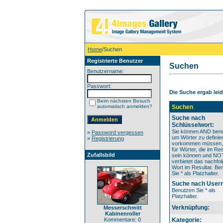
Home
/Suchen
Registrierte Benutzer
Suchen
Benutzername:
Passwort:
Die Suche ergab leide
Beim nächsten Besuch
automatisch anmelden?
Suchen
Suche nach
Schlüsselwort:
Sie können AND benu
»
Password vergessen
um Wörter zu definier
»
Registrierung
vorkommen müssen
für Wörter, die im Res
Zufallsbild
sein können und NO
verbietet das nachfo
Wort im Resultat. Be
Sie * als Platzhalter.
Suche nach User
Benutzen Sie * als
Platzhalter.
Verknüpfung:
Messerschmitt
Kabinenroller
Kommentare: 0
Kategorie: