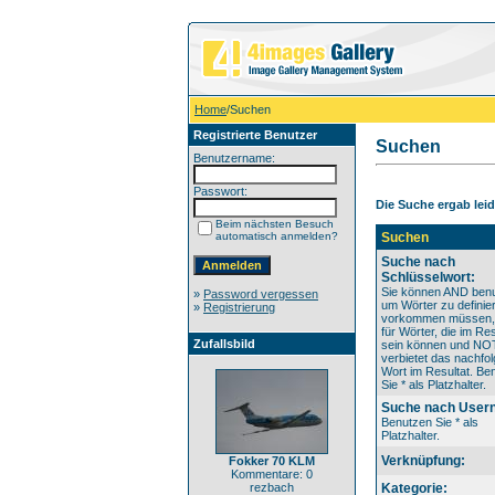
Home
/Suchen
Registrierte Benutzer
Suchen
Benutzername:
Passwort:
Die Suche ergab leide
Beim nächsten Besuch
automatisch anmelden?
Suchen
Suche nach
Schlüsselwort:
Sie können AND benu
»
Password vergessen
um Wörter zu definier
»
Registrierung
vorkommen müssen
für Wörter, die im Res
Zufallsbild
sein können und NO
verbietet das nachfo
Wort im Resultat. Be
Sie * als Platzhalter.
Suche nach User
Benutzen Sie * als
Platzhalter.
Verknüpfung:
Fokker 70 KLM
Kommentare: 0
rezbach
Kategorie: