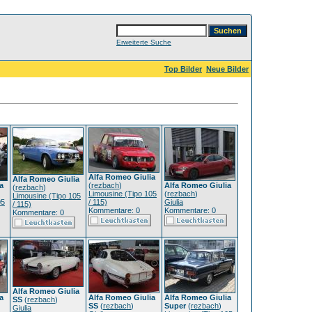
Erweiterte Suche
Top Bilder
Neue Bilder
Alfa Romeo Giulia
Alfa Romeo Giulia
a
(
rezbach
)
Alfa Romeo Giulia
(
rezbach
)
Limousine (Tipo 105
(
rezbach
)
Limousine (Tipo 105
05
/ 115)
Giulia
/ 115)
Kommentare: 0
Kommentare: 0
Kommentare: 0
Alfa Romeo Giulia
a
Alfa Romeo Giulia
Alfa Romeo Giulia
SS
(
rezbach
)
SS
(
rezbach
)
Super
(
rezbach
)
Giulia