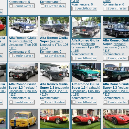
Giulia
Giulia
Kommentare: 0
Kommentare: 0
Kommentare: 0
Kommentare: 0
ulia
Alfa Romeo Giulia
Alfa Romeo Giulia
Alfa Romeo Giulia
Alfa Romeo Giuli
)
Super
(
rezbach
)
Super
(
rezbach
)
Super
(
rezbach
)
Super
(
rezbach
)
 105
Limousine (Tipo 105
Limousine (Tipo 105
Limousine (Tipo 105
Limousine (Tipo 1
/ 115)
/ 115)
/ 115)
/ 115)
Kommentare: 0
Kommentare: 0
Kommentare: 0
Kommentare: 0
ulia
Alfa Romeo Giulia
Alfa Romeo Giulia
Alfa Romeo Giulia
Alfa Romeo Giuli
ach
)
Super 1,3
(
rezbach
)
Super 1,3
(
rezbach
)
Super 1,3
(
rezbach
)
Super 1,3
(
rezbac
 105
Limousine (Tipo 105
Limousine (Tipo 105
Limousine (Tipo 105
Limousine (Tipo 1
/ 115)
/ 115)
/ 115)
/ 115)
Kommentare: 0
Kommentare: 0
Kommentare: 0
Kommentare: 0