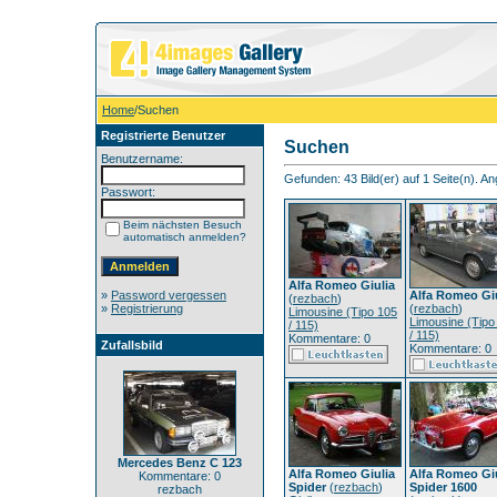
Home
/Suchen
Registrierte Benutzer
Suchen
Benutzername:
Gefunden: 43 Bild(er) auf 1 Seite(n). Ang
Passwort:
Beim nächsten Besuch
automatisch anmelden?
Alfa Romeo Giulia
»
Password vergessen
Alfa Romeo Gi
(
rezbach
)
»
Registrierung
(
rezbach
)
Limousine (Tipo 105
Limousine (Tipo
/ 115)
/ 115)
Kommentare: 0
Zufallsbild
Kommentare: 0
Mercedes Benz C 123
Alfa Romeo Giulia
Alfa Romeo Gi
Kommentare: 0
Spider
(
rezbach
)
Spider 1600
rezbach