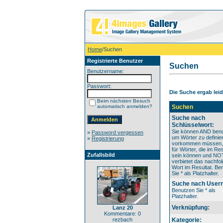
Home
/Suchen
Registrierte Benutzer
Suchen
Benutzername:
Passwort:
Die Suche ergab leide
Beim nächsten Besuch
automatisch anmelden?
Suchen
Suche nach
Schlüsselwort:
Sie können AND benu
»
Password vergessen
um Wörter zu definier
»
Registrierung
vorkommen müssen
für Wörter, die im Res
Zufallsbild
sein können und NO
verbietet das nachfo
Wort im Resultat. Be
Sie * als Platzhalter.
Suche nach User
Benutzen Sie * als
Platzhalter.
Verknüpfung:
Lanz 20
Kommentare: 0
rezbach
Kategorie: