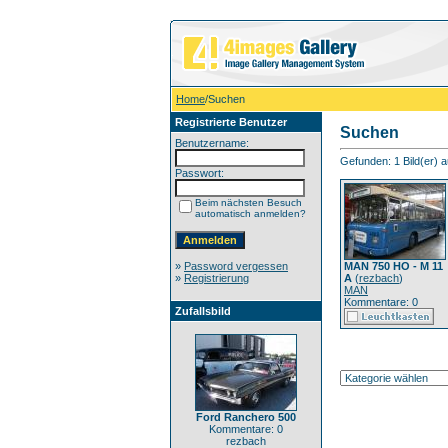
Home
/Suchen
Registrierte Benutzer
Suchen
Benutzername:
Gefunden: 1 Bild(er) au
Passwort:
Beim nächsten Besuch
automatisch anmelden?
»
Password vergessen
MAN 750 HO - M 11
»
Registrierung
A
(
rezbach
)
MAN
Kommentare: 0
Zufallsbild
Ford Ranchero 500
Kommentare: 0
rezbach