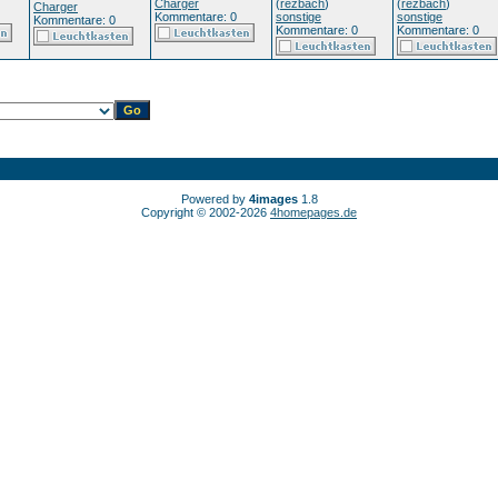
Charger
(
rezbach
)
(
rezbach
)
Charger
Kommentare: 0
sonstige
sonstige
Kommentare: 0
Kommentare: 0
Kommentare: 0
Powered by
4images
1.8
Copyright © 2002-2026
4homepages.de