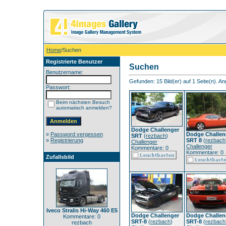
Home
/Suchen
Registrierte Benutzer
Suchen
Benutzername:
Gefunden: 15 Bild(er) auf 1 Seite(n). Ang
Passwort:
Beim nächsten Besuch
automatisch anmelden?
Dodge Challenger
»
Password vergessen
Dodge Challen
SRT
(
rezbach
)
»
Registrierung
SRT 8
(
rezbach
Challenger
Challenger
Kommentare: 0
Kommentare: 0
Zufallsbild
Iveco Stralis Hi-Way 460 E5
Dodge Challenger
Dodge Challen
Kommentare: 0
SRT-8
(
rezbach
)
SRT-8
(
rezbach
rezbach