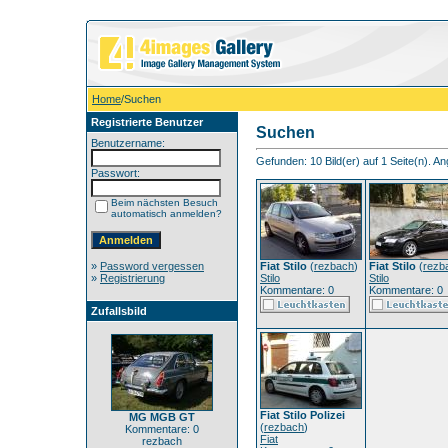
Home
/Suchen
Registrierte Benutzer
Suchen
Benutzername:
Gefunden: 10 Bild(er) auf 1 Seite(n). Ang
Passwort:
Beim nächsten Besuch
automatisch anmelden?
»
Password vergessen
Fiat Stilo
(
rezbach
)
Fiat Stilo
(
rezb
»
Registrierung
Stilo
Stilo
Kommentare: 0
Kommentare: 0
Zufallsbild
Fiat Stilo Polizei
MG MGB GT
(
rezbach
)
Kommentare: 0
Fiat
rezbach