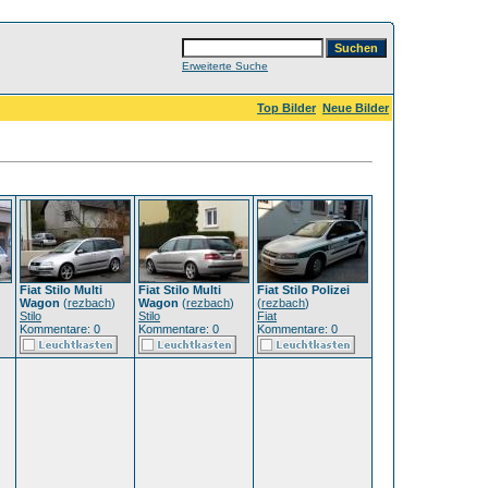
Erweiterte Suche
Top Bilder
Neue Bilder
Fiat Stilo Multi
Fiat Stilo Multi
Fiat Stilo Polizei
Wagon
(
rezbach
)
Wagon
(
rezbach
)
(
rezbach
)
Stilo
Stilo
Fiat
Kommentare: 0
Kommentare: 0
Kommentare: 0