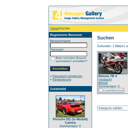
Home
/Suchen
Registrierte Benutzer
Suchen
Benutzername:
Gefunden: 2 Bild(er) au
Passwort:
Beim nächsten Besuch
automatisch anmelden?
»
Password vergessen
Bimota YB 4
»
Registrierung
(
rezbach
)
Bimota
Kommentare: 0
Zufallsbild
Porsche 911 (G-Modell)
Carrera
Kommentare: 0