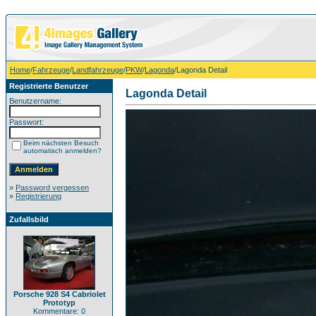
Home
/
Fahrzeuge
/
Landfahrzeuge
/
PKW
/
Lagonda
/Lagonda Detail
Registrierte Benutzer
Lagonda Detail
Benutzername:
Passwort:
Beim nächsten Besuch
automatisch anmelden?
»
Password vergessen
»
Registrierung
Zufallsbild
Porsche 928 S4 Cabriolet
Prototyp
Kommentare: 0