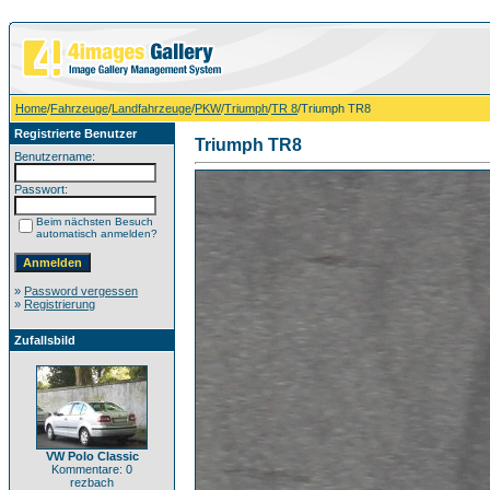
Home
/
Fahrzeuge
/
Landfahrzeuge
/
PKW
/
Triumph
/
TR 8
/Triumph TR8
Registrierte Benutzer
Triumph TR8
Benutzername:
Passwort:
Beim nächsten Besuch
automatisch anmelden?
»
Password vergessen
»
Registrierung
Zufallsbild
VW Polo Classic
Kommentare: 0
rezbach