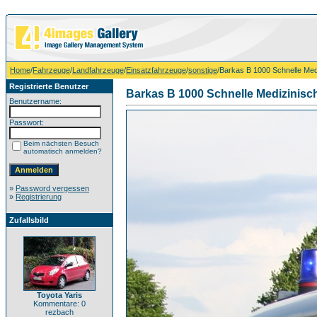
Home
/
Fahrzeuge
/
Landfahrzeuge
/
Einsatzfahrzeuge
/
sonstige
/Barkas B 1000 Schnelle Medi
Registrierte Benutzer
Barkas B 1000 Schnelle Medizinisch
Benutzername:
Passwort:
Beim nächsten Besuch
automatisch anmelden?
»
Password vergessen
»
Registrierung
Zufallsbild
Toyota Yaris
Kommentare: 0
rezbach