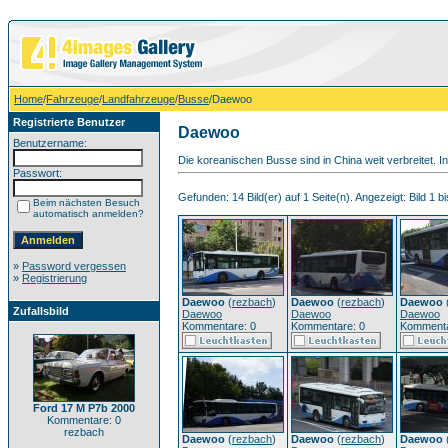
Home
/
Fahrzeuge
/
Landfahrzeuge
/
Busse
/Daewoo
Registrierte Benutzer
Daewoo
Benutzername:
Die koreanischen Busse sind in China weit verbreitet. 
Passwort:
Gefunden: 14 Bild(er) auf 1 Seite(n). Angezeigt: Bild 1 bi
Beim nächsten Besuch
automatisch anmelden?
»
Password vergessen
»
Registrierung
Daewoo
(
rezbach
)
Daewoo
(
rezbach
)
Daewoo
Zufallsbild
Daewoo
Daewoo
Daewoo
Kommentare: 0
Kommentare: 0
Kommenta
Ford 17 M P7b 2000
Kommentare: 0
rezbach
Daewoo
(
rezbach
)
Daewoo
(
rezbach
)
Daewoo