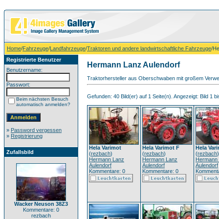
Home
/
Fahrzeuge
/
Landfahrzeuge
/
Traktoren und andere landwirtschaftliche Fahrzeuge
/H
Registrierte Benutzer
Hermann Lanz Aulendorf
Benutzername:
Traktorhersteller aus Oberschwaben mit großem Verwech
Passwort:
Gefunden: 40 Bild(er) auf 1 Seite(n). Angezeigt: Bild 1 bi
Beim nächsten Besuch
automatisch anmelden?
»
Password vergessen
»
Registrierung
Hela Varimot
Hela Varimot F
Hela Var
Zufallsbild
(
rezbach
)
(
rezbach
)
(
rezbach
)
Hermann Lanz
Hermann Lanz
Hermann 
Aulendorf
Aulendorf
Aulendorf
Kommentare: 0
Kommentare: 0
Kommenta
Wacker Neuson 38Z3
Kommentare: 0
rezbach