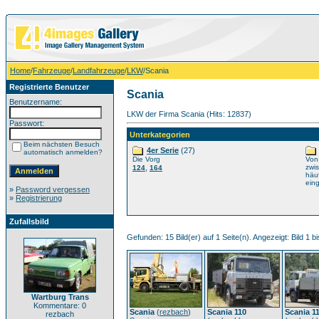
Home
/
Fahrzeuge
/
Landfahrzeuge
/
LKW
/Scania
Registrierte Benutzer
Scania
Benutzername:
LKW der Firma Scania (Hits: 12837)
Passwort:
Unterkategorien
Beim nächsten Besuch
4er Serie
(27)
automatisch anmelden?
Die Vorg
Von
,
zwis
124
164
häu
eing
»
Password vergessen
»
Registrierung
Zufallsbild
Gefunden: 15 Bild(er) auf 1 Seite(n). Angezeigt: Bild 1 bi
Wartburg Trans
Kommentare: 0
Scania
(
rezbach
)
Scania 110
Scania 1
rezbach