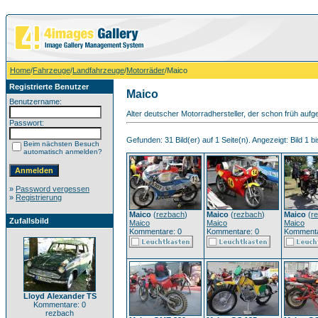
Home
/
Fahrzeuge
/
Landfahrzeuge
/
Motorräder
/Maico
Registrierte Benutzer
Maico
Benutzername:
Alter deutscher Motorradhersteller, der schon früh auf
Passwort:
Gefunden: 31 Bild(er) auf 1 Seite(n). Angezeigt: Bild 1 bi
Beim nächsten Besuch
automatisch anmelden?
»
Password vergessen
»
Registrierung
Maico
(
rezbach
)
Maico
(
rezbach
)
Maico
(
r
Zufallsbild
Maico
Maico
Maico
Kommentare: 0
Kommentare: 0
Kommenta
Lloyd Alexander TS
Kommentare: 0
rezbach