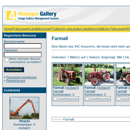
Home
/
Fahrzeuge
/
Landfahrzeuge
/
Traktoren und andere landwirtschaftliche Fahrzeuge
/
IH
Registrierte Benutzer
Farmall
Benutzername:
Eine Marke des IHC-Konzerns, die heute nicht mehr ang
Passwort:
Gefunden: 7 Bild(er) auf 1 Seite(n). Angezeigt: Bild 1 bis
Beim nächsten Besuch
automatisch anmelden?
»
Password vergessen
»
Registrierung
Farmall
(
rezbach
)
Farmall
(
rezbach
)
Farmall
(
Zufallsbild
Farmall
Farmall
Farmall
Kommentare: 0
Kommentare: 0
Kommenta
Hitachi
Kommentare: 0
rezbach