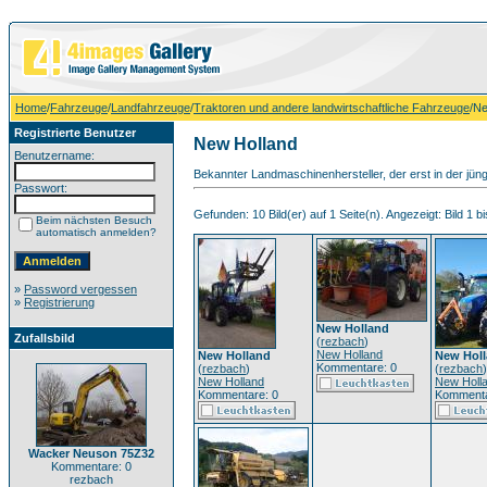
Home
/
Fahrzeuge
/
Landfahrzeuge
/
Traktoren und andere landwirtschaftliche Fahrzeuge
/Ne
Registrierte Benutzer
New Holland
Benutzername:
Bekannter Landmaschinenhersteller, der erst in der jün
Passwort:
Gefunden: 10 Bild(er) auf 1 Seite(n). Angezeigt: Bild 1 bi
Beim nächsten Besuch
automatisch anmelden?
»
Password vergessen
»
Registrierung
New Holland
Zufallsbild
(
rezbach
)
New Holland
New Holland
New Hol
Kommentare: 0
(
rezbach
)
(
rezbach
)
New Holland
New Holl
Kommentare: 0
Kommenta
Wacker Neuson 75Z32
Kommentare: 0
rezbach