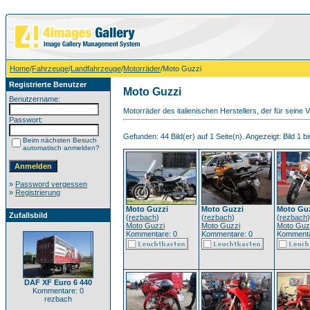
Home
/
Fahrzeuge
/
Landfahrzeuge
/
Motorräder
/Moto Guzzi
Registrierte Benutzer
Moto Guzzi
Benutzername:
Motorräder des italienischen Herstellers, der für seine 
Passwort:
Gefunden: 44 Bild(er) auf 1 Seite(n). Angezeigt: Bild 1 bi
Beim nächsten Besuch
automatisch anmelden?
»
Password vergessen
»
Registrierung
Moto Guzzi
Moto Guzzi
Moto Gu
Zufallsbild
(
rezbach
)
(
rezbach
)
(
rezbach
)
Moto Guzzi
Moto Guzzi
Moto Guz
Kommentare: 0
Kommentare: 0
Kommenta
DAF XF Euro 6 440
Kommentare: 0
rezbach