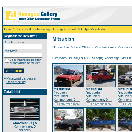
Home
/
Fahrzeuge
/
Landfahrzeuge
/
Transporter und Pick Ups
/Mitsubishi
Registrierte Benutzer
Mitsubishi
Benutzername:
Neben dem Pickup L200 war Mitsubishi lange Zeit mit de
Passwort:
Gefunden: 19 Bild(er) auf 1 Seite(n). Angezeigt: Bild 1 bi
Beim nächsten Besuch
automatisch anmelden?
»
Password vergessen
»
Registrierung
Mitsubishi
Mitsubishi
Mitsubis
Zufallsbild
(
rezbach
)
(
rezbach
)
(
rezbach
)
Mitsubishi
Mitsubishi
Mitsubishi
Kommentare: 0
Kommentare: 0
Kommenta
Chevrolet Logo
Kommentare: 0
rezbach