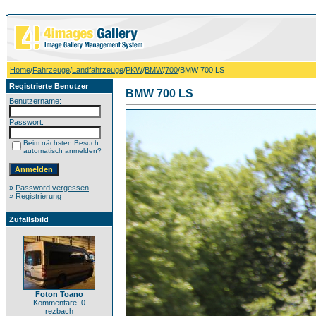
Home
/
Fahrzeuge
/
Landfahrzeuge
/
PKW
/
BMW
/
700
/BMW 700 LS
Registrierte Benutzer
BMW 700 LS
Benutzername:
Passwort:
Beim nächsten Besuch
automatisch anmelden?
»
Password vergessen
»
Registrierung
Zufallsbild
Foton Toano
Kommentare: 0
rezbach