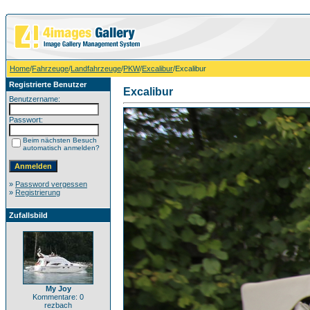
Home
/
Fahrzeuge
/
Landfahrzeuge
/
PKW
/
Excalibur
/Excalibur
Registrierte Benutzer
Excalibur
Benutzername:
Passwort:
Beim nächsten Besuch
automatisch anmelden?
»
Password vergessen
»
Registrierung
Zufallsbild
My Joy
Kommentare: 0
rezbach