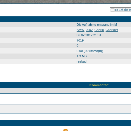
Die Aufnahme entstand im M
BMW
,
2002
,
Cabrio
,
Cabriolet
06.02.2012 21:31
7019
0
0.00 (0 Stimme(n))
1.3 MB
rezbach
Kommentar: