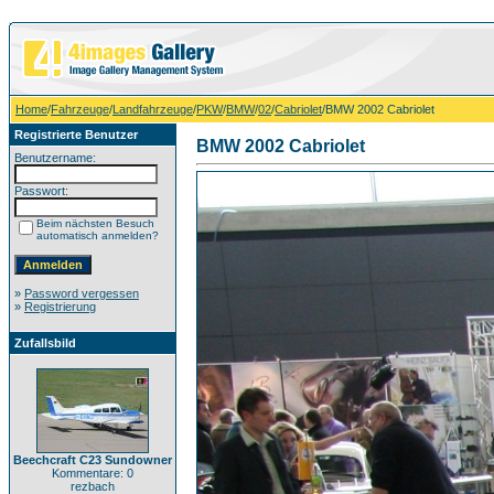
Home
/
Fahrzeuge
/
Landfahrzeuge
/
PKW
/
BMW
/
02
/
Cabriolet
/BMW 2002 Cabriolet
Registrierte Benutzer
BMW 2002 Cabriolet
Benutzername:
Passwort:
Beim nächsten Besuch
automatisch anmelden?
»
Password vergessen
»
Registrierung
Zufallsbild
Beechcraft C23 Sundowner
Kommentare: 0
rezbach