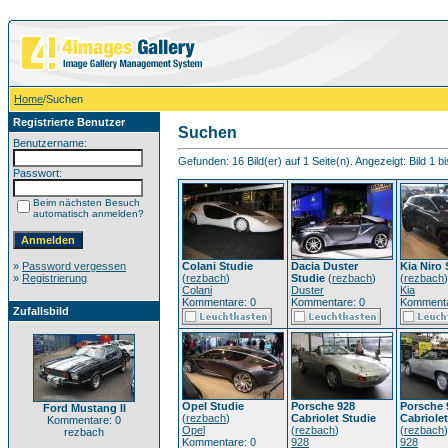
Home
/Suchen
Registrierte Benutzer
Suchen
Benutzername:
Gefunden: 16 Bild(er) auf 1 Seite(n). Angezeigt: Bild 1 bi
Passwort:
Beim nächsten Besuch
automatisch anmelden?
»
Password vergessen
Colani Studie
Dacia Duster
Kia Niro 
»
Registrierung
(
rezbach
)
Studie
(
rezbach
)
(
rezbach
)
Colani
Duster
Kia
Kommentare: 0
Kommentare: 0
Kommenta
Zufallsbild
Opel Studie
Porsche 928
Porsche 
Ford Mustang II
(
rezbach
)
Cabriolet Studie
Cabriolet
Kommentare: 0
Opel
(
rezbach
)
(
rezbach
)
rezbach
Kommentare: 0
928
928