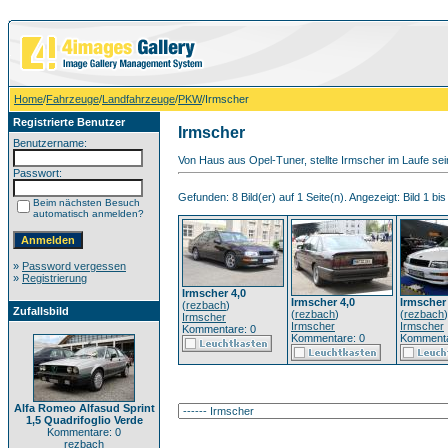
Home
/
Fahrzeuge
/
Landfahrzeuge
/
PKW
/Irmscher
Registrierte Benutzer
Irmscher
Benutzername:
Von Haus aus Opel-Tuner, stellte Irmscher im Laufe se
Passwort:
Gefunden: 8 Bild(er) auf 1 Seite(n). Angezeigt: Bild 1 bis
Beim nächsten Besuch
automatisch anmelden?
»
Password vergessen
»
Registrierung
Irmscher 4,0
Irmscher 4,0
Irmscher 
(
rezbach
)
Zufallsbild
(
rezbach
)
(
rezbach
)
Irmscher
Irmscher
Irmscher
Kommentare: 0
Kommentare: 0
Kommenta
Alfa Romeo Alfasud Sprint
1,5 Quadrifoglio Verde
Kommentare: 0
rezbach