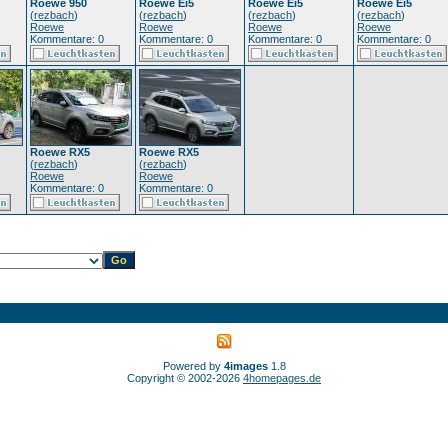
Roewe 950
Roewe Ei5
Roewe Ei5
Roewe Ei5
(
rezbach
)
(
rezbach
)
(
rezbach
)
(
rezbach
)
Roewe
Roewe
Roewe
Roewe
Kommentare: 0
Kommentare: 0
Kommentare: 0
Kommentare: 0
Roewe RX5
Roewe RX5
(
rezbach
)
(
rezbach
)
Roewe
Roewe
Kommentare: 0
Kommentare: 0
Powered by
4images
1.8
Copyright © 2002-2026
4homepages.de