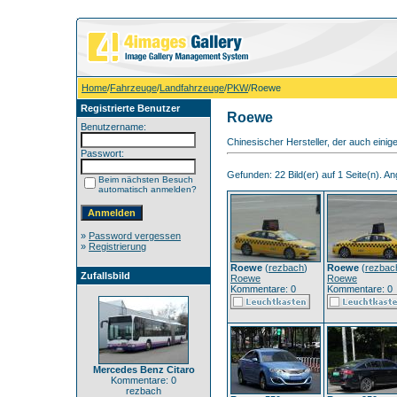
Home
/
Fahrzeuge
/
Landfahrzeuge
/
PKW
/Roewe
Registrierte Benutzer
Roewe
Benutzername:
Chinesischer Hersteller, der auch einige
Passwort:
Gefunden: 22 Bild(er) auf 1 Seite(n). Ang
Beim nächsten Besuch
automatisch anmelden?
»
Password vergessen
»
Registrierung
Roewe
(
rezbach
)
Roewe
(
rezbac
Zufallsbild
Roewe
Roewe
Kommentare: 0
Kommentare: 0
Mercedes Benz Citaro
Kommentare: 0
rezbach