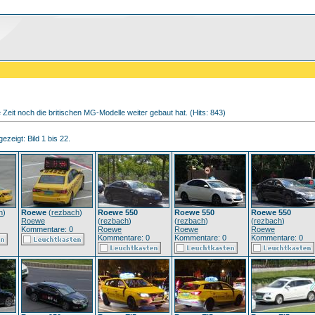
 Zeit noch die britischen MG-Modelle weiter gebaut hat. (Hits: 843)
ezeigt: Bild 1 bis 22.
h
)
Roewe
(
rezbach
)
Roewe 550
Roewe 550
Roewe 550
Roewe
(
rezbach
)
(
rezbach
)
(
rezbach
)
Kommentare: 0
Roewe
Roewe
Roewe
Kommentare: 0
Kommentare: 0
Kommentare: 0