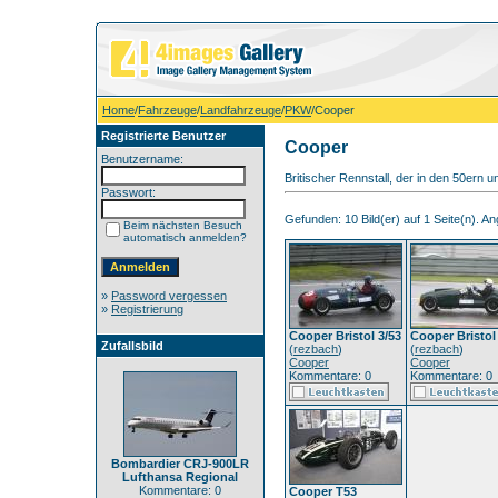
Home
/
Fahrzeuge
/
Landfahrzeuge
/
PKW
/Cooper
Registrierte Benutzer
Cooper
Benutzername:
Britischer Rennstall, der in den 50ern u
Passwort:
Gefunden: 10 Bild(er) auf 1 Seite(n). Ang
Beim nächsten Besuch
automatisch anmelden?
»
Password vergessen
»
Registrierung
Cooper Bristol 3/53
Cooper Bristol
Zufallsbild
(
rezbach
)
(
rezbach
)
Cooper
Cooper
Kommentare: 0
Kommentare: 0
Bombardier CRJ-900LR
Lufthansa Regional
Kommentare: 0
Cooper T53