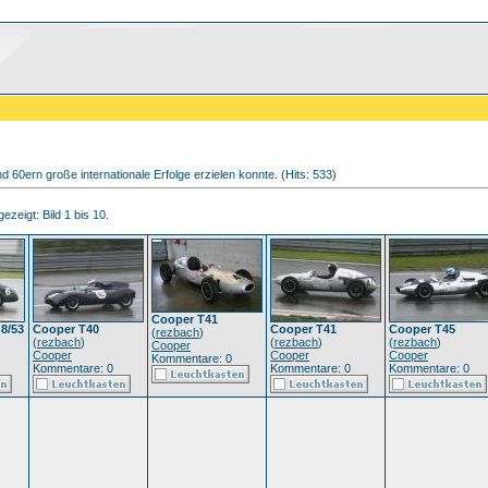
nd 60ern große internationale Erfolge erzielen konnte. (Hits: 533)
ezeigt: Bild 1 bis 10.
Cooper T41
 8/53
Cooper T40
Cooper T41
Cooper T45
(
rezbach
)
(
rezbach
)
(
rezbach
)
(
rezbach
)
Cooper
Cooper
Cooper
Cooper
Kommentare: 0
Kommentare: 0
Kommentare: 0
Kommentare: 0