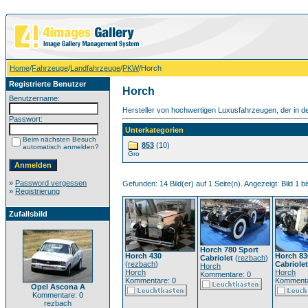
Home
/
Fahrzeuge
/
Landfahrzeuge
/
PKW
/Horch
Registrierte Benutzer
Horch
Benutzername:
Hersteller von hochwertigen Luxusfahrzeugen, der in de
Passwort:
Unterkategorien
Beim nächsten Besuch
853
(10)
automatisch anmelden?
Gro
»
Password vergessen
Gefunden: 14 Bild(er) auf 1 Seite(n). Angezeigt: Bild 1 bi
»
Registrierung
Zufallsbild
Horch 780 Sport
Horch 430
Horch 83
Cabriolet
(
rezbach
)
(
rezbach
)
Cabriolet
Horch
Horch
Horch
Kommentare: 0
Kommentare: 0
Kommenta
Opel Ascona A
Kommentare: 0
rezbach