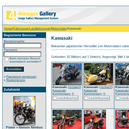
Home
/
Fahrzeuge
/
Landfahrzeuge
/
Motorräder
/Kawasaki
Registrierte Benutzer
Kawasaki
Benutzername:
Bekannter japanischer Hersteller von Motorrädern nahe
Passwort:
Gefunden: 32 Bild(er) auf 1 Seite(n). Angezeigt: Bild 1 bi
Beim nächsten Besuch
automatisch anmelden?
»
Password vergessen
»
Registrierung
Kawasaki
(
rezbach
)
Kawasaki
(
rezbach
)
Kawasak
Zufallsbild
Kawasaki
Kawasaki
Kawasaki
Kommentare: 0
Kommentare: 0
Kommenta
Fisker + Nielsen Nimbus