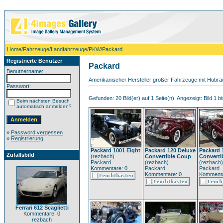
Home
/
Fahrzeuge
/
Landfahrzeuge
/
PKW
/Packard
Registrierte Benutzer
Packard
Benutzername:
Amerikanischer Hersteller großer Fahrzeuge mit Hubrau
Passwort:
Gefunden: 20 Bild(er) auf 1 Seite(n). Angezeigt: Bild 1 bi
Beim nächsten Besuch
automatisch anmelden?
»
Password vergessen
»
Registrierung
Packard 1001 Eight
Packard 120 Deluxe
Packard 
Zufallsbild
(
rezbach
)
Convertible Coup
Converti
Packard
(
rezbach
)
(
rezbach
)
Kommentare: 0
Packard
Packard
Kommentare: 0
Kommenta
Ferrari 612 Scaglietti
Kommentare: 0
rezbach