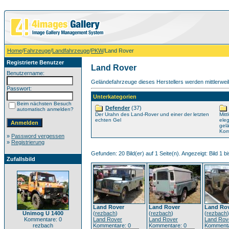
Home
/
Fahrzeuge
/
Landfahrzeuge
/
PKW
/Land Rover
Registrierte Benutzer
Land Rover
Benutzername:
Geländefahrzeuge dieses Herstellers werden mittlerwei
Passwort:
Unterkategorien
Beim nächsten Besuch
Defender
(37)
automatisch anmelden?
Der Urahn des Land-Rover und einer der letzten
Mitt
echten Gel
ele
gel
Komp
»
Password vergessen
»
Registrierung
Gefunden: 20 Bild(er) auf 1 Seite(n). Angezeigt: Bild 1 bi
Zufallsbild
Land Rover
Land Rover
Land Ro
Unimog U 1400
(
rezbach
)
(
rezbach
)
(
rezbach
)
Kommentare: 0
Land Rover
Land Rover
Land Rov
rezbach
Kommentare: 0
Kommentare: 0
Kommenta