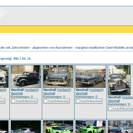
ie seit Jahrzehnten - abgesehen von Ausnahmen - marginal modifizierte Opel-Modelle produz
gezeigt: Bild 1 bis 16.
bach
)
Vauxhall
(
rezbach
)
Vauxhall
(
rezbach
)
Vauxhall
(
rezbach
)
Vauxhall
Vauxhall
Vauxhall
0
Kommentare: 0
Kommentare: 0
Kommentare: 0
Vauxhall
(
rezba
Vauxhall
Kommentare: 0