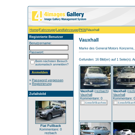
Home
/
Fahrzeuge
/
Landfahrzeuge
/
PKW
/Vauxhall
Registrierte Benutzer
Vauxhall
Benutzername:
Marke des General Motors Konzerns, d
Passwort:
Gefunden: 16 Bild(er) auf 1 Seite(n). An
Beim nächsten Besuch
automatisch anmelden?
»
Password vergessen
»
Registrierung
Vauxhall
(
rezbach
)
Vauxhall
(
rez
Zufallsbild
Vauxhall
Vauxhall
Kommentare: 0
Kommentare: 
Fiat Fullback
Kommentare: 0
rezbach