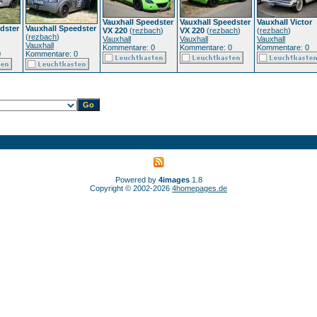
Vauxhall Speedster
Vauxhall Speedster
Vauxhall Victor
dster
Vauxhall Speedster
VX 220
(
rezbach
)
VX 220
(
rezbach
)
(
rezbach
)
(
rezbach
)
Vauxhall
Vauxhall
Vauxhall
Vauxhall
Kommentare: 0
Kommentare: 0
Kommentare: 0
0
Kommentare: 0
Powered by
4images
1.8
Copyright © 2002-2026
4homepages.de