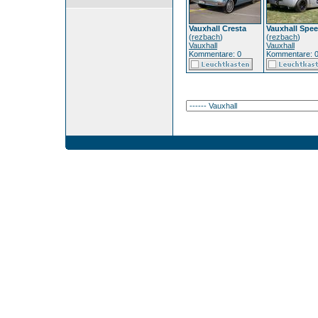
Vauxhall Cresta
Vauxhall Spee
(
rezbach
)
(
rezbach
)
Vauxhall
Vauxhall
Kommentare: 0
Kommentare: 