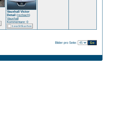
Vauxhall Victor
Detail
(
rezbach
)
Vauxhall
Kommentare: 0
Bilder pro Seite: