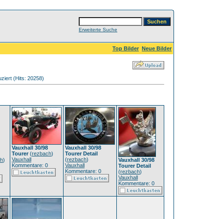
Erweiterte Suche
Top Bilder
Neue Bilder
iert (Hits: 20258)
Vauxhall 30/98
Vauxhall 30/98
Tourer
(
rezbach
)
Tourer Detail
Vauxhall
(
rezbach
)
ch
)
Vauxhall 30/98
Kommentare: 0
Vauxhall
Tourer Detail
Kommentare: 0
(
rezbach
)
Vauxhall
Kommentare: 0