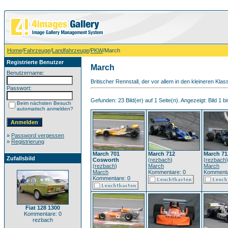
Home
/
Fahrzeuge
/
Landfahrzeuge
/
PKW
/March
Registrierte Benutzer
March
Benutzername:
Britischer Rennstall, der vor allem in den kleineren Klas
Passwort:
Gefunden: 23 Bild(er) auf 1 Seite(n). Angezeigt: Bild 1 bi
Beim nächsten Besuch
automatisch anmelden?
»
Password vergessen
»
Registrierung
March 701
March 712
March 71
Zufallsbild
Cosworth
(
rezbach
)
(
rezbach
)
(
rezbach
)
March
March
March
Kommentare: 0
Kommenta
Kommentare: 0
Fiat 128 1300
Kommentare: 0
rezbach