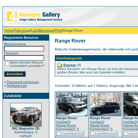
Home
/
Fahrzeuge
/
Landfahrzeuge
/
PKW
/Range Rover
Registrierte Benutzer
Range Rover
Benutzername:
Britische Geländewagenmarke, die mittlerweile mit Land
Passwort:
Unterkategorien
Beim nächsten Besuch
Evoque
(9)
automatisch anmelden?
Kleine Baureihe von Range Rover, dir trotz der übersch
großen Brüder. War auch als Cabriolet erhältlich.
»
Password vergessen
»
Registrierung
Gefunden: 15 Bild(er) auf 1 Seite(n). Angezeigt: Bild 1 bi
Zufallsbild
Range Rover
Range Rover
Range R
(
rezbach
)
(
rezbach
)
(
rezbach
)
Range Rover
Range Rover
Range Ro
MG Magnette ZB
Kommentare: 0
Kommentare: 0
Kommenta
Kommentare: 0
rezbach