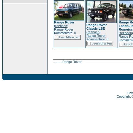
Range Rover
Range R
Range Rover
(
rezbach
)
Landaule
Classic LSE
Range Rover
Rometsc
(
rezbach
)
Kommentare: 0
(
rezbach
)
Range Rover
Range Ro
Kommentare: 0
Kommenta
Pow
Copyright