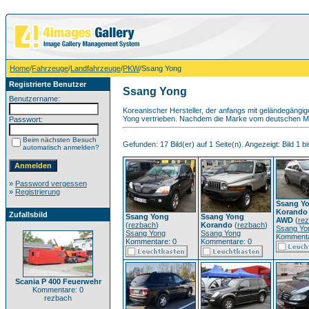
Home
/
Fahrzeuge
/
Landfahrzeuge
/
PKW
/Ssang Yong
Registrierte Benutzer
Ssang Yong
Benutzername:
Koreanischer Hersteller, der anfangs mit geländegängi
Yong vertrieben. Nachdem die Marke vom deutschen Mark
Passwort:
Beim nächsten Besuch
Gefunden: 17 Bild(er) auf 1 Seite(n). Angezeigt: Bild 1 bi
automatisch anmelden?
»
Password vergessen
»
Registrierung
Ssang Y
Korando
Zufallsbild
Ssang Yong
Ssang Yong
AWD
(
re
(
rezbach
)
Korando
(
rezbach
)
Ssang Yo
Ssang Yong
Ssang Yong
Kommenta
Kommentare: 0
Kommentare: 0
Scania P 400 Feuerwehr
Kommentare: 0
rezbach