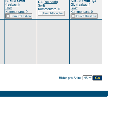
Suzuki Swift
Suzuki Swift 1,3
GL
(
rezbach
)
(
rezbach
)
GL
(
rezbach
)
Swift
Swift
Swift
Kommentare: 0
Kommentare: 0
Kommentare: 0
Bilder pro Seite: