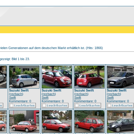
vielen Generationen auf dem deutschen Markt erhältlich ist. (Hits: 1866)
ezeigt: Bild 1 bis 23.
Suzuki Swift
Suzuki Swift
Suzuki Swift
Suzuki Swift
(
rezbach
)
(
rezbach
)
(
rezbach
)
(
rezbach
)
Swift
Swift
Swift
Swift
Kommentare: 0
Kommentare: 0
Kommentare: 0
Kommentare: 0