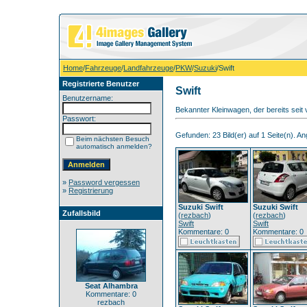
Home
/
Fahrzeuge
/
Landfahrzeuge
/
PKW
/
Suzuki
/Swift
Registrierte Benutzer
Swift
Benutzername:
Bekannter Kleinwagen, der bereits seit 
Passwort:
Gefunden: 23 Bild(er) auf 1 Seite(n). Ang
Beim nächsten Besuch
automatisch anmelden?
»
Password vergessen
»
Registrierung
Suzuki Swift
Suzuki Swift
Zufallsbild
(
rezbach
)
(
rezbach
)
Swift
Swift
Kommentare: 0
Kommentare: 0
Seat Alhambra
Kommentare: 0
rezbach