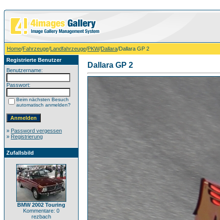
Home
/
Fahrzeuge
/
Landfahrzeuge
/
PKW
/
Dallara
/Dallara GP 2
Registrierte Benutzer
Dallara GP 2
Benutzername:
Passwort:
Beim nächsten Besuch
automatisch anmelden?
»
Password vergessen
»
Registrierung
Zufallsbild
BMW 2002 Touring
Kommentare: 0
rezbach