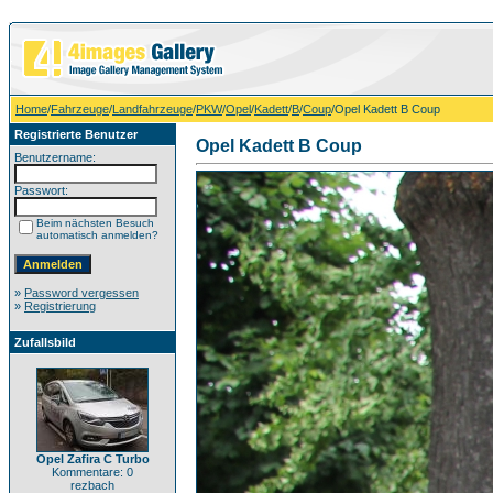
Home
/
Fahrzeuge
/
Landfahrzeuge
/
PKW
/
Opel
/
Kadett
/
B
/
Coup
/Opel Kadett B Coup
Registrierte Benutzer
Opel Kadett B Coup
Benutzername:
Passwort:
Beim nächsten Besuch
automatisch anmelden?
»
Password vergessen
»
Registrierung
Zufallsbild
Opel Zafira C Turbo
Kommentare: 0
rezbach