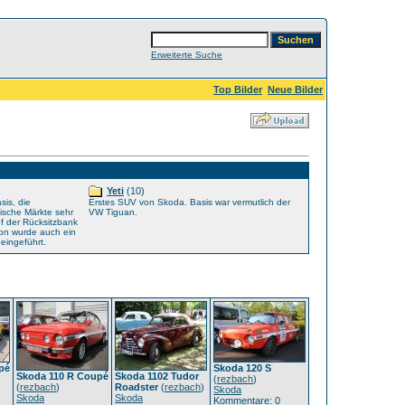
Erweiterte Suche
Top Bilder
Neue Bilder
Yeti
(10)
is, die
Erstes SUV von Skoda. Basis war vermutlich der
tische Märkte sehr
VW Tiguan.
uf der Rücksitzbank
ion wurde auch ein
eingeführt.
pé
Skoda 120 S
Skoda 110 R Coupé
Skoda 1102 Tudor
(
rezbach
)
(
rezbach
)
Roadster
(
rezbach
)
Skoda
Skoda
Skoda
Kommentare: 0