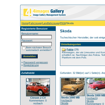
Home
/
Fahrzeuge
/
Landfahrzeuge
/
PKW
/Skoda
Registrierte Benutzer
Skoda
Benutzername:
Tschechischer Hersteller, der seit ein
Passwort:
Unterkategorien
Beim nächsten Besuch
Fabia
(29)
automatisch anmelden?
Kleinwagen, der als Limousine und Ko
erhältlich ist. Nachfolger des Felicia. Teil
Plattform mit dem Polo.
»
Password vergessen
»
Registrierung
Zufallsbild
Gefunden: 32 Bild(er) auf 1 Seite(n). Ang
Skoda 1000 M
Skoda 1000 MB
Citroen 2 CV
(
rezbach
)
(
rezbach
)
Kommentare: 0
Skoda
Skoda
rezbach
Kommentare: 0