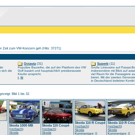
iger Zeit zum VW-Konzern geh (Hits: 37271)
Octavia
(31)
Superb
(11)
mbi
Populäre Baureihe, die auf der Plattform des VW
Große Limousine auf Passat-Bas
t sich die
Golf basiert und hauptsächlich preisbewusste
insbesondere mit Blick auf asia
Käufer anspricht.
viel Raum für die Passagiere a
,
bietet. Mit der zweiten Generat
I
III
in Deutschland beliebter Kombi 
ezeigt: Bild 1 bis 32.
B
Skoda 110 R Coupé
Skoda 110 R Cou
Skoda 1000 MB
Skoda 110 Coupé
(
rezbach
)
(
rezbach
)
(
rezbach
)
(
rezbach
)
Skoda
Skoda
Skoda
Skoda
Kommentare: 0
Kommentare: 0