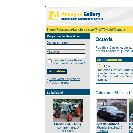
Home
/
Fahrzeuge
/
Landfahrzeuge
/
PKW
/
Skoda
/Octavia
Registrierte Benutzer
Octavia
Benutzername:
Populäre Baureihe, die au
Käufer anspricht. (Hits: 3
Passwort:
Unterkategorien
Beim nächsten Besuch
automatisch anmelden?
I
(9)
Die erste Octavia-Baureih
gleichen Plattform wie der
für überschaubares Geld 
»
Password vergessen
Erfolg.
»
Registrierung
Zufallsbild
Gefunden: 4 Bild(er) auf 1 
Eicher EKL 15/II g
Skoda Octavia
Sk
Kommentare: 0
Kombi
(
rezbach
)
K
rezbach
Octavia
Oc