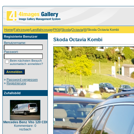
Home
/
Fahrzeuge
/
Landfahrzeuge
/
PKW
/
Skoda
/
Octavia
/
III
/Skoda Octavia Kombi
Registrierte Benutzer
Skoda Octavia Kombi
Benutzername:
Passwort:
Beim nächsten Besuch
automatisch anmelden?
»
Password vergessen
»
Registrierung
Zufallsbild
Mercedes Benz Vito 120 CDI
Kommentare: 0
rezbach