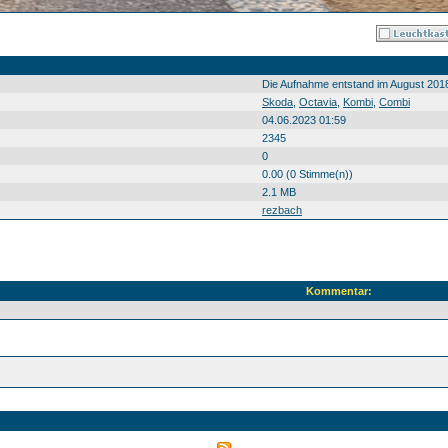
Die Aufnahme entstand im August 201
Skoda
,
Octavia
,
Kombi
,
Combi
04.06.2023 01:59
2345
0
0.00 (0 Stimme(n))
2.1 MB
rezbach
Kommentar: